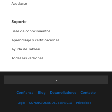
Asociarse
Soporte
Base de conocimientos
Aprendizaje y certificaciones
Ayuda de Tableau
Todas las versiones
Deutsch
English (UK)
Confianza
Blog
Desarrolladores
Contacto
English (US)
Español
Legal
CONDICIONES DEL SERVICIO
Privacidad
Français (Canada)