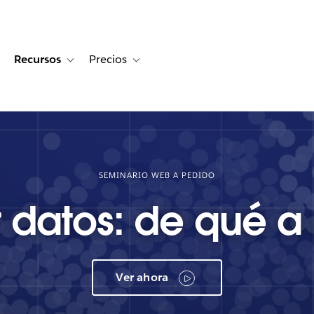
Recursos
Precios
for Historias de clientes
oggle sub-navigation for Soluciones
Toggle sub-navigation for Recursos
Toggle sub-navigation for Precios
SEMINARIO WEB A PEDIDO
r datos: de qué a
Ver ahora