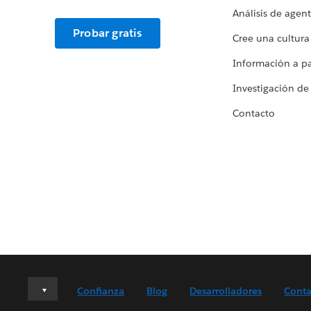
Análisis de agen
Probar gratis
Cree una cultura
Información a par
Investigación de
Contacto
Deutsch
Confianza
Blog
Desarrolladores
Conta
English (UK)