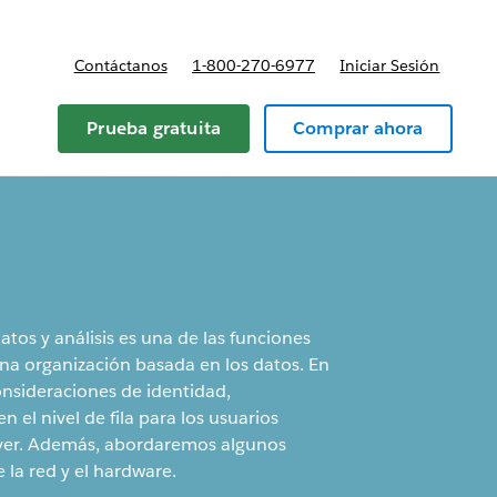
Contáctanos
1-800-270-6977
Iniciar Sesión
Prueba gratuita
Comprar ahora
atos y análisis es una de las funciones
 una organización basada en los datos. En
onsideraciones de identidad,
 el nivel de fila para los usuarios
rver. Además, abordaremos algunos
 la red y el hardware.