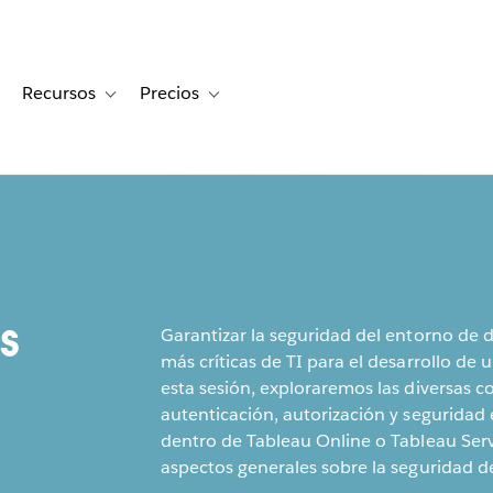
Recursos
Precios
for Historias de clientes
oggle sub-navigation for Soluciones
Toggle sub-navigation for Recursos
Toggle sub-navigation for Precios
s
Garantizar la seguridad del entorno de d
más críticas de TI para el desarrollo de
esta sesión, exploraremos las diversas c
autenticación, autorización y seguridad en
dentro de Tableau Online o Tableau Se
aspectos generales sobre la seguridad de