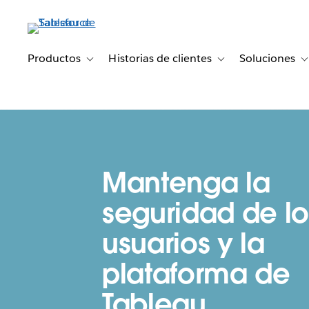
Ir
al
contenido
principal
Productos
Historias de clientes
Soluciones
Toggle sub-navigation for Productos
Toggle sub-navigation 
T
Mantenga la
seguridad de lo
usuarios y la
plataforma de
Tableau