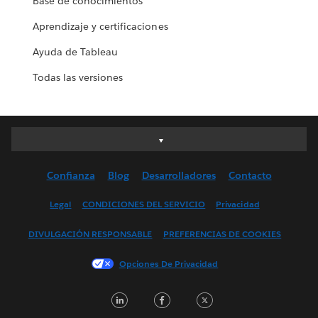
Base de conocimientos
Aprendizaje y certificaciones
Ayuda de Tableau
Todas las versiones
Deutsch
English (UK)
Confianza
Blog
Desarrolladores
Contacto
English (US)
Español
Legal
CONDICIONES DEL SERVICIO
Privacidad
Français (Canada)
DIVULGACIÓN RESPONSABLE
PREFERENCIAS DE COOKIES
Français (France)
Italiano
Opciones De Privacidad
日本語
LinkedIn
Facebook
Twitter
한국어
Nederlands