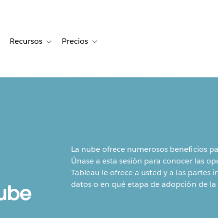
Recursos
Precios
for Historias de clientes
oggle sub-navigation for Soluciones
Toggle sub-navigation for Recursos
Toggle sub-navigation for Precios
La nube ofrece numerosos beneficios par
Únase a esta sesión para conocer las op
Tableau le ofrece a usted y a las partes 
datos o en qué etapa de adopción de la
nube