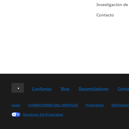
Investigación de
Contacto
Deutsch
Confianza
Blog
Desarrolladores
Conta
English (UK)
English (US)
Legal
CONDICIONES DEL SERVICIO
Privacidad
DIVULGAC
Español
Opciones De Privacidad
Français (Canada)
Français (France)