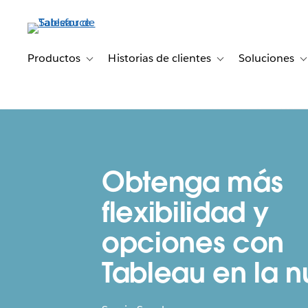
Ir
al
contenido
principal
Productos
Historias de clientes
Soluciones
Toggle sub-navigation for Productos
Toggle sub-navigation 
T
Obtenga más
flexibilidad y
opciones con
Tableau en la 