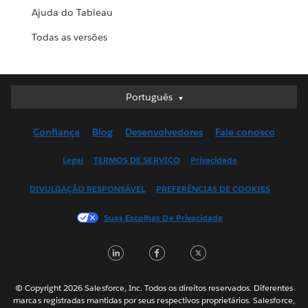
Ajuda do Tableau
Todas as versões
Português
Português
Deutsch
Confiança
Blog
Desenvolvedores
Fale conosco
English (UK)
English (US)
Legal
TERMOS DE SERVIÇO
Privacidade
Español
DIVULGAÇÃO RESPONSÁVEL
PREFERÊNCIAS DE COOKIES
Français (Canada)
Français (France)
Suas Escolhas De Privacidade
Italiano
LinkedIn
Facebook
Twitter
日本語
한국어
Nederlands
© Copyright 2026 Salesforce, Inc. Todos os direitos reservados. Diferentes
marcas registradas mantidas por seus respectivos proprietários. Salesforce,
Svenska