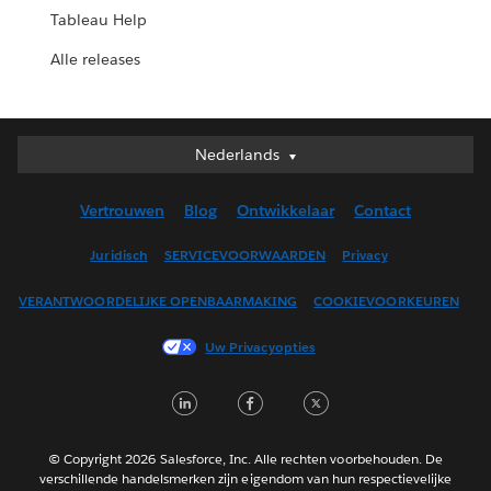
Tableau Help
Alle releases
Nederlands
Nederlands
Deutsch
Vertrouwen
Blog
Ontwikkelaar
Contact
English (UK)
English (US)
Juridisch
SERVICEVOORWAARDEN
Privacy
Español
VERANTWOORDELIJKE OPENBAARMAKING
COOKIEVOORKEUREN
Français (Canada)
Français (France)
Uw Privacyopties
Italiano
LinkedIn
Facebook
Twitter
日本語
한국어
Português
© Copyright 2026 Salesforce, Inc. Alle rechten voorbehouden. De
verschillende handelsmerken zijn eigendom van hun respectievelijke
Svenska