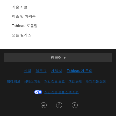
기술 자료
학습 및 자격증
Tableau 도움말
모든 릴리스
한국어
한국어
Deutsch
신뢰
블로그
개발자
Tableau에 문의
English (UK)
English (US)
법적 정보
서비스 약관
개인 정보 보호
책임 공개
쿠키 기본 설정
Español
개인 정보 보호 선택 사항
Français (Canada)
Français (France)
LinkedIn
Facebook
Twitter
Italiano
日本語