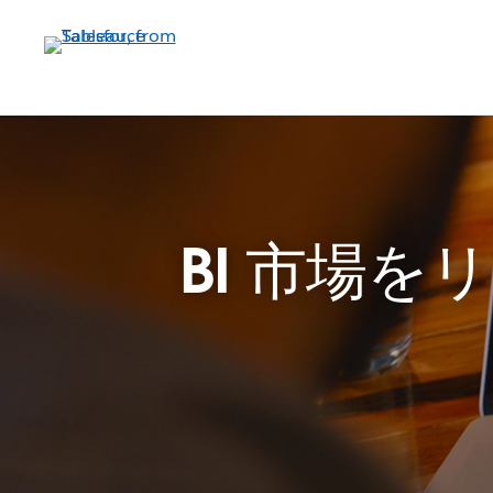
メ
イ
ン
コ
ン
テ
ン
ツ
に
BI 市場を
移
動