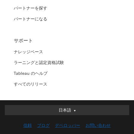
パートナーを探す
パートナーになる
サポート
ナレッジベース
ラーニングと認定資格試験
Tableau のヘルプ
すべてのリリース
日本語
日本語
Deutsch
信頼
ブログ
デベロッパー
お問い合わせ
English (UK)