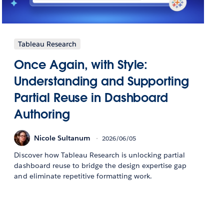
Tableau Research
Once Again, with Style:
Understanding and Supporting
Partial Reuse in Dashboard
Authoring
Nicole Sultanum
2026/06/05
Discover how Tableau Research is unlocking partial
dashboard reuse to bridge the design expertise gap
and eliminate repetitive formatting work.