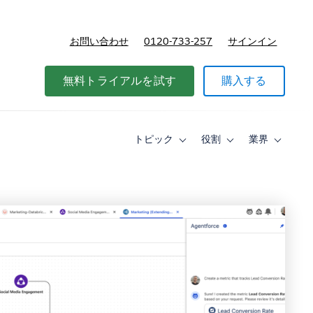
お問い合わせ
0120-733-257
サインイン
価格
無料トライアルを試す
購入する
トピック
役割
業界
Toggle
Toggle
Toggle
sub-
sub-
sub-
navigation
navigation
navigati
for
for
for
ト
役
業
ピ
割
界
ッ
ク