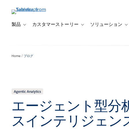
メ
イ
ン
コ
製品
カスタマーストーリー
ソリューション
Toggle sub-navigation for 製品
Toggle sub-navigation
T
ン
テ
ン
ツ
Home
ブログ
に
移
動
Agentic Analytics
エージェント型分析
スインテリジェン