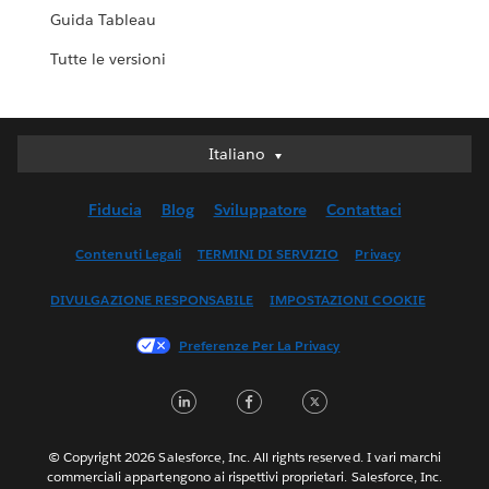
Guida Tableau
Tutte le versioni
Italiano
Italiano
Deutsch
Fiducia
Blog
Sviluppatore
Contattaci
English (UK)
English (US)
Contenuti Legali
TERMINI DI SERVIZIO
Privacy
Español
DIVULGAZIONE RESPONSABILE
IMPOSTAZIONI COOKIE
Français (Canada)
Français (France)
Preferenze Per La Privacy
日本語
LinkedIn
Facebook
Twitter
한국어
Nederlands
Português
© Copyright 2026 Salesforce, Inc. All rights reserved. I vari marchi
commerciali appartengono ai rispettivi proprietari. Salesforce, Inc.
Svenska