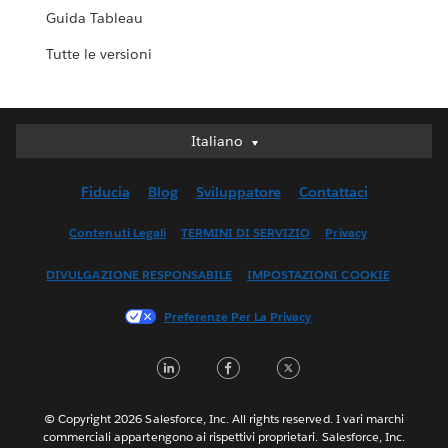
Guida Tableau
Tutte le versioni
Italiano
Italiano
Deutsch
Fiducia
Blog
Sviluppatore
Contattaci
English (UK)
English (US)
Contenuti Legali
TERMINI DI SERVIZIO
Privacy
Español
DIVULGAZIONE RESPONSABILE
IMPOSTAZIONI COOKIE
Français (Canada)
Français (France)
Preferenze Per La Privacy
日本語
LinkedIn
Facebook
Twitter
한국어
Nederlands
Português
© Copyright 2026 Salesforce, Inc. All rights reserved. I vari marchi
commerciali appartengono ai rispettivi proprietari. Salesforce, Inc.
Svenska