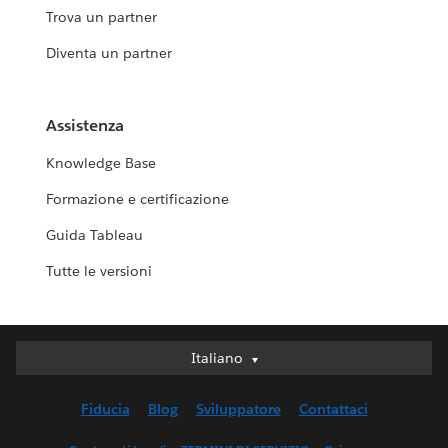
Trova un partner
Diventa un partner
Assistenza
Knowledge Base
Formazione e certificazione
Guida Tableau
Tutte le versioni
Deutsch
Italiano
English (UK)
Fiducia
Blog
Sviluppatore
Contattaci
English (US)
Español