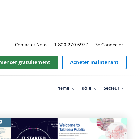
t tarifs
Contactez-Nous
1-800-270-6977
Se Connecter
encer gratuitement
Acheter maintenant
Thème
Rôle
Secteur
Toggle
Toggle
Toggle
sub-
sub-
sub-
navigation
navigation
navigati
for
for
for
Thème
Rôle
Secteur