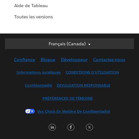
Aide de Tableau
Toutes les versions
Français (Canada)
Français (Canada)
Deutsch
Confiance
Blogue
Développeur
Contactez-nous
English (UK)
English (US)
Informations Juridiques
CONDITIONS D’UTILISATION
Español
Confidentialité
DIVULGATION RESPONSABLE
Français (France)
Italiano
PRÉFÉRENCES DE TÉMOINS
日本語
Vos Choix En Matière De Confidentialité
한국어
Nederlands
LinkedIn
Facebook
Twitter
Português
Svenska