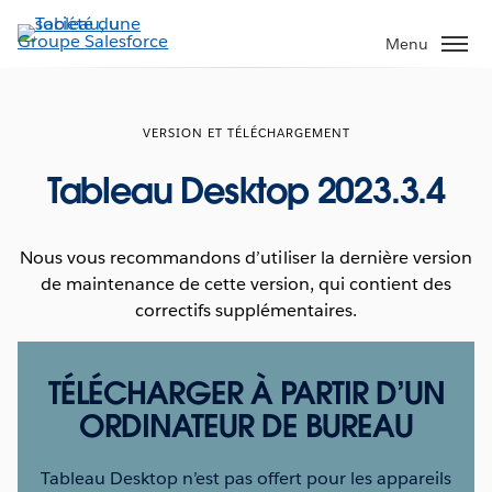
Aller
au
Menu
contenu
principal
VERSION ET TÉLÉCHARGEMENT
Tableau Desktop 2023.3.4
Nous vous recommandons d’utiliser la dernière version
de maintenance de cette version, qui contient des
correctifs supplémentaires.
TÉLÉCHARGER À PARTIR D’UN
ORDINATEUR DE BUREAU
Tableau Desktop n’est pas offert pour les appareils