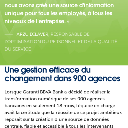
nous avons créé une source d'information
unique pour tous les employés, à tous les
niveaux de l'entreprise.
ARZU DILAVER
,
RESPONSABLE DE
L'OPTIMISATION DU PERSONNEL ET DE LA QUALITÉ
DU SERVICE
Une gestion efficace du
changement dans 900 agences
Lorsque Garanti BBVA Bank a décidé de réaliser la
transformation numérique de ses 900 agences
bancaires en seulement 18 mois, l'équipe en charge
avait la certitude que la réussite de ce projet ambitieux
reposait sur la création d'une source de données
centrale, fiable et accessible à tous les intervenants.