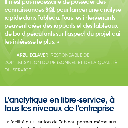
Il n'est pas nécessaire de posséder des
connaissances SQL pour lancer une analyse
rapide dans Tableau. Tous les intervenants
peuvent créer des rapports et des tableaux
de bord percutants sur l'aspect du projet qui
les intéresse le plus.
ARZU DILAVER
,
RESPONSABLE DE
L'OPTIMISATION DU PERSONNEL ET DE LA QUALITÉ
DU SERVICE
L'analytique en libre-service, à
tous les niveaux de l'entreprise
La facilité d'utilisation de Tableau permet même aux