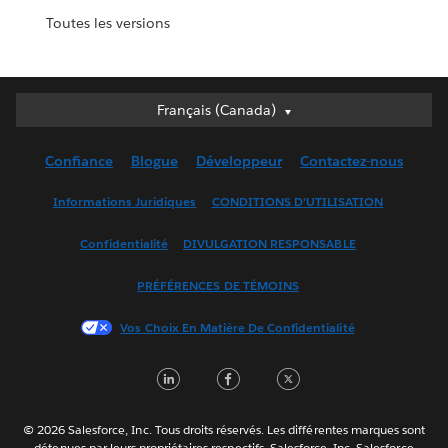
Toutes les versions
Français (Canada)
Français (Canada)
Deutsch
Confiance
Blogue
Développeur
Contactez-nous
English (UK)
English (US)
Informations Juridiques
CONDITIONS D’UTILISATION
Español
Confidentialité
DIVULGATION RESPONSABLE
Français (France)
Italiano
PRÉFÉRENCES DE TÉMOINS
日本語
Vos Choix En Matière De Confidentialité
한국어
Nederlands
LinkedIn
Facebook
Twitter
Português
Svenska
© 2026 Salesforce, Inc. Tous droits réservés. Les différentes marques sont
ไทย
détenues par leurs propriétaires respectifs. Salesforce, Inc. Salesforce