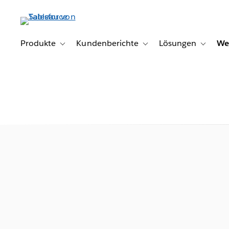
Direkt
zum
Inhalt
Produkte
Kundenberichte
Lösungen
We
Toggle sub-navigation for Produkte
Toggle sub-navigation for K
Toggle s