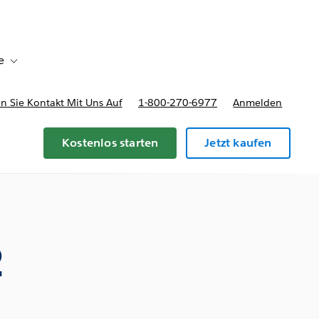
e
Toggle sub-navigation for Bereitstellungsoptionen und Preise
 Sie Kontakt Mit Uns Auf
1-800-270-6977
Anmelden
Kostenlos starten
Jetzt kaufen
2