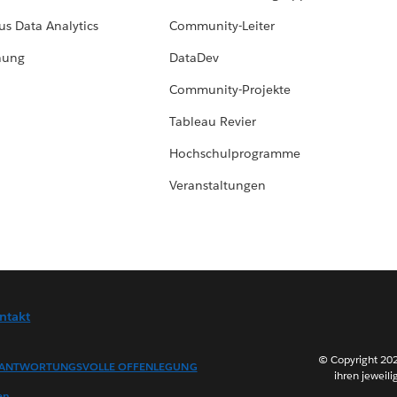
us Data Analytics
Community-Leiter
hung
DataDev
Community-Projekte
Tableau Revier
Hochschulprogramme
Veranstaltungen
ntakt
© Copyright 202
ANTWORTUNGSVOLLE OFFENLEGUNG
ihren jeweili
en