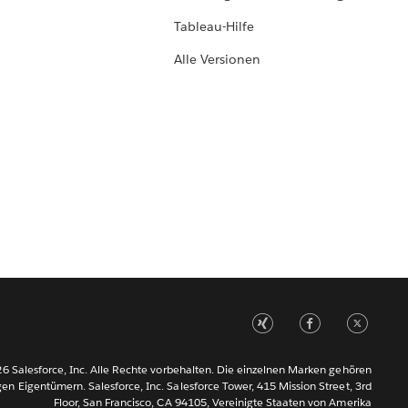
Tableau-Hilfe
Alle Versionen
6 Salesforce, Inc. Alle Rechte vorbehalten. Die einzelnen Marken gehören
gen Eigentümern. Salesforce, Inc. Salesforce Tower, 415 Mission Street, 3rd
Floor, San Francisco, CA 94105, Vereinigte Staaten von Amerika