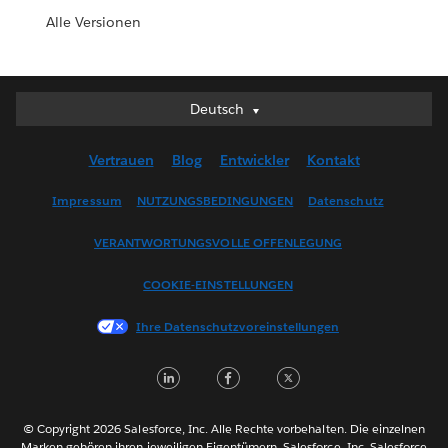
Alle Versionen
Deutsch
Deutsch
English (UK)
Vertrauen
Blog
Entwickler
Kontakt
English (US)
Español
Impressum
NUTZUNGSBEDINGUNGEN
Datenschutz
Français (Canada)
VERANTWORTUNGSVOLLE OFFENLEGUNG
Français (France)
Italiano
COOKIE-EINSTELLUNGEN
日本語
Ihre Datenschutzvoreinstellungen
한국어
Nederlands
Português
Svenska
© Copyright 2026 Salesforce, Inc. Alle Rechte vorbehalten. Die einzelnen
ไทย
Marken gehören ihren jeweiligen Eigentümern. Salesforce, Inc. Salesforce